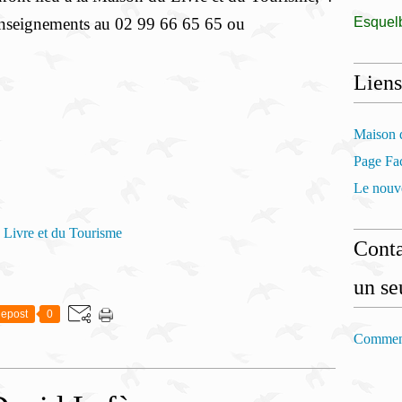
enseignements au 02 99 66 65 65 ou
Esquel
Liens
Maison d
Page Fac
Le nouve
 Livre et du Tourisme
Conta
un se
epost
0
Comment