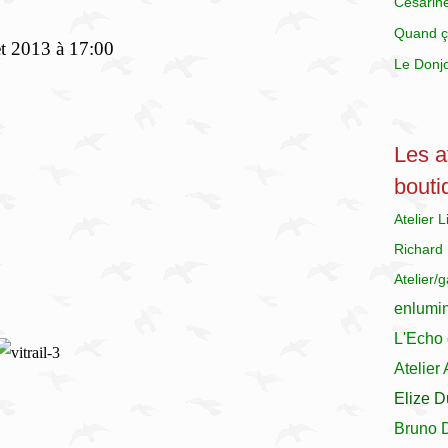
Césarin
Quand ç
et 2013 à 17:00
Le Donj
Les at
bouti
Atelier 
Richard
Atelier/
enlumi
L'Echo 
Atelier
Elize D
Bruno 