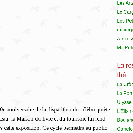
Les Art
Le Carg
Les Pet
(maroqu
Armor 
Ma Peti
La re
thé
La Crê
La Part
Ulysse 
0e anniversaire de la disparition du célèbre poète
L'Elixi
teau, la Maison du livre et du tourisme lui rend
Boulan
 cette exposition. Ce cycle permettra au public
Carrefo