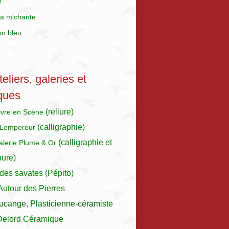
e
a m'chante
on bleu
eliers, galeries et
ques
(reliure)
Livre en Scène
(calligraphie)
 Lempereur
(calligraphie et
galerie Plume & Or
nure)
des savates (Pépito)
 Autour des Pierres
ucange, Plasticienne-céramiste
Delord Céramique