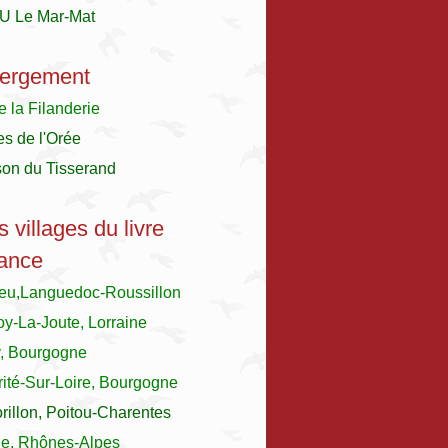
U Le Mar-Mat
ergement
e la Filanderie
es de l'Orée
son du Tisserand
s villages du livre
ance
ieu,Languedoc-Roussillon
y-La-Joute, Lorraine
y, Bourgogne
ité-Sur-Loire, Bourgogne
illon, Poitou-Charentes
le, Rhônes-Alpes