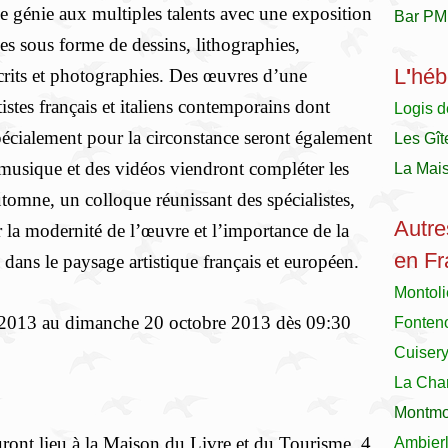
ce génie aux multiples talents avec une exposition
Bar PM
es sous forme de dessins, lithographies,
L
'
héb
crits et photographies. Des œuvres d’une
istes français et italiens contemporains dont
Logis d
spécialement pour la circonstance seront également
Les Gît
 musique et des vidéos viendront compléter les
La Mai
utomne, un colloque réunissant des spécialistes,
Autre
r la modernité de l’œuvre et l’importance de la
en Fr
dans le paysage artistique français et européen.
Montol
2013 au dimanche 20 octobre 2013 dès 09:30
Fonteno
Cuiser
La Char
Montmor
uront lieu à la Maison du Livre et du Tourisme, 4
Ambier