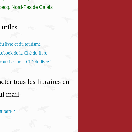
becq, Nord-Pas de Calais
 utiles
u livre et du tourisme
ebook de la Cité du Iivre
au site sur la Cité du livre !
cter tous les libraires en
ul mail
 faire ?