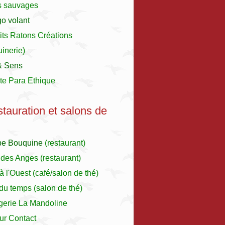
s sauvages
o volant
its Ratons Créations
inerie)
& Sens
te Para Ethique
stauration et salons de
pe Bouquine
(restaurant)
 des Anges
(restaurant)
à l'Ouest
(café/salon de thé)
r du temps (salon de thé)
gerie La Mandoline
ur Contact