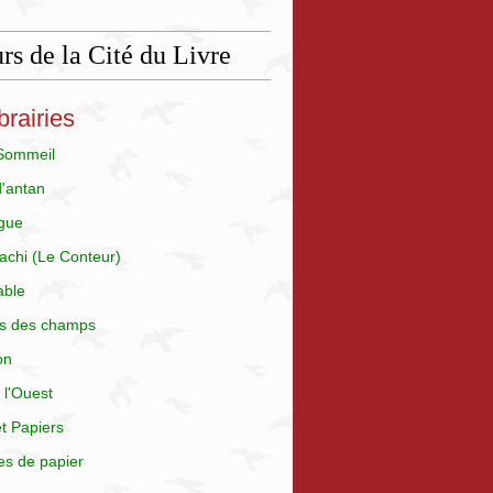
rs de la Cité du Livre
brairies
 Sommeil
d'antan
gue
achi (Le Conteur)
able
is des champs
on
 l'Ouest
t Papiers
es de papier