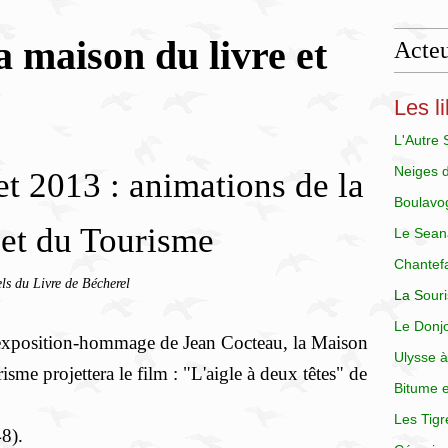
a maison du livre et
Acteu
Les li
L'Autre
Neiges 
et 2013 : animations de la
Boulavo
et du Tourisme
Le Sean
Chantef
ls du Livre de Bécherel
La
S
our
Le Donj
l'exposition-hommage de Jean Cocteau, la Maison
Ulysse à
risme projettera le film : "L'aigle à deux têtes" de
Bitume e
Les Tigr
8).