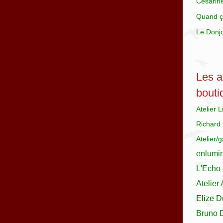
Césarin
Quand ç
Le Donj
Les at
bouti
Atelier 
Richard
Atelier/
enlumi
L'Echo 
Atelier
Elize D
Bruno 