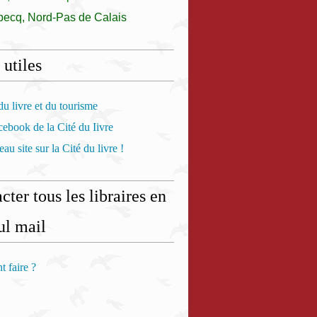
becq, Nord-Pas de Calais
 utiles
u livre et du tourisme
ebook de la Cité du Iivre
au site sur la Cité du livre !
cter tous les libraires en
ul mail
 faire ?