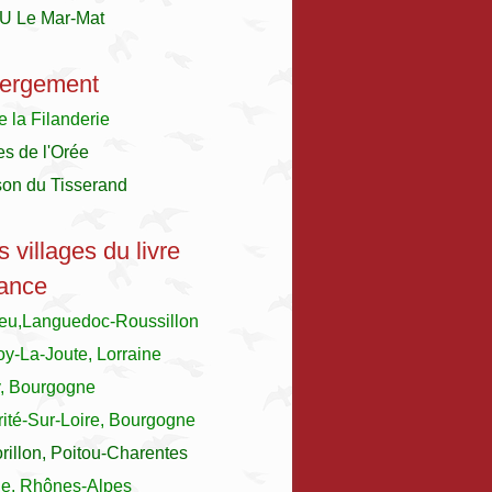
U Le Mar-Mat
ergement
e la Filanderie
es de l'Orée
son du Tisserand
s villages du livre
ance
ieu,Languedoc-Roussillon
y-La-Joute, Lorraine
y, Bourgogne
ité-Sur-Loire, Bourgogne
illon, Poitou-Charentes
le, Rhônes-Alpes