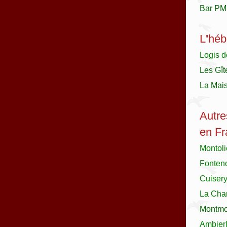
Bar PM
L
'
héb
Logis d
Les Gît
La Mai
Autre
en Fr
Montol
Fonteno
Cuiser
La Char
Montmor
Ambier