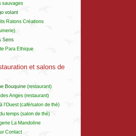
s sauvages
o volant
its Ratons Créations
inerie)
& Sens
te Para Ethique
stauration et salons de
pe Bouquine
(restaurant)
 des Anges
(restaurant)
à l'Ouest
(café/salon de thé)
r du temps (salon de thé)
gerie La Mandoline
ur Contact