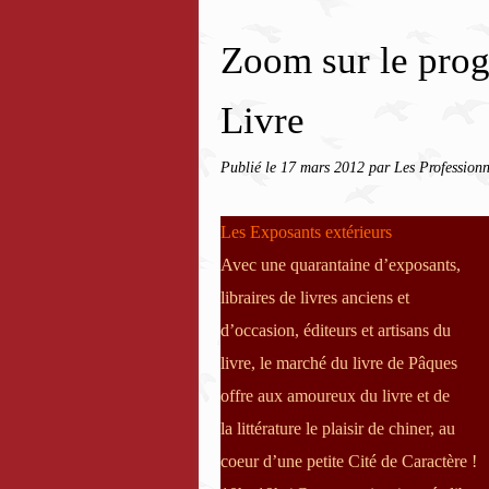
Zoom sur le prog
Livre
Publié le
17 mars 2012
par Les Professionn
Les Exposants extérieurs
Avec une quarantaine d’exposants,
libraires de livres anciens et
d’occasion, éditeurs et artisans du
livre, le marché du livre de Pâques
offre aux amoureux du livre et de
la littérature le plaisir de chiner, au
coeur d’une petite Cité de Caractère !