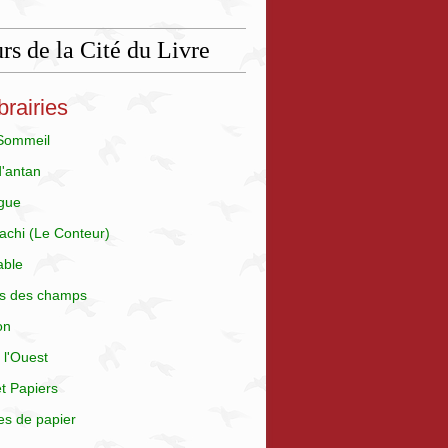
rs de la Cité du Livre
brairies
 Sommeil
d'antan
gue
achi (Le Conteur)
able
is des champs
on
 l'Ouest
t Papiers
es de papier