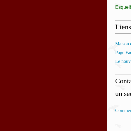
Esquel
Liens
Maison d
Page Fac
Le nouve
Conta
un se
Comment