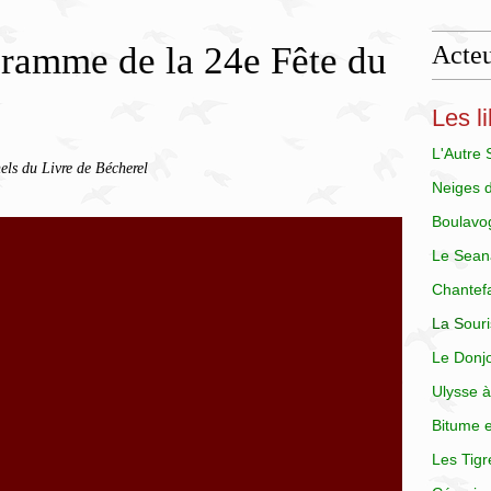
ramme de la 24e Fête du
Acteu
Les li
L'Autre
els du Livre de Bécherel
Neiges 
Boulavo
Le Sean
Chantef
La
S
our
Le Donj
Ulysse à
Bitume e
Les Tigr