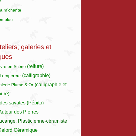
e
a m'chante
on bleu
eliers, galeries et
ques
(reliure)
Livre en Scène
(calligraphie)
 Lempereur
(calligraphie et
galerie Plume & Or
nure)
des savates (Pépito)
 Autour des Pierres
ucange, Plasticienne-céramiste
Delord Céramique