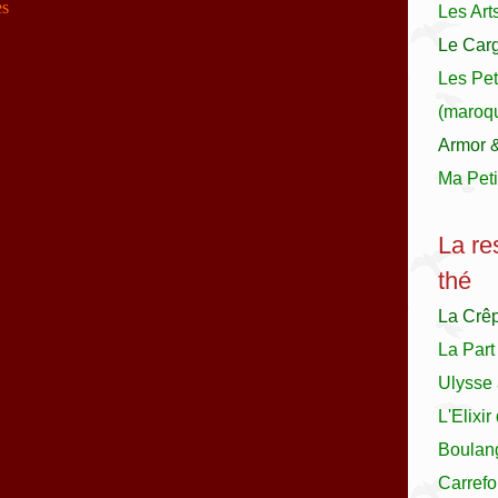
es
Les Art
Le Carg
Les Pet
(maroqu
Armor 
Ma Peti
La re
thé
La Crê
La Part
Ulysse 
L'Elixi
Boulan
Carrefo