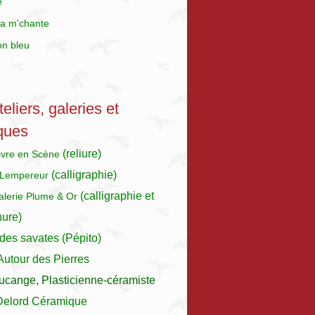
e
a m'chante
on bleu
eliers, galeries et
ques
(reliure)
Livre en Scène
(calligraphie)
 Lempereur
(calligraphie et
galerie Plume & Or
nure)
des savates (Pépito)
 Autour des Pierres
ucange, Plasticienne-céramiste
Delord Céramique