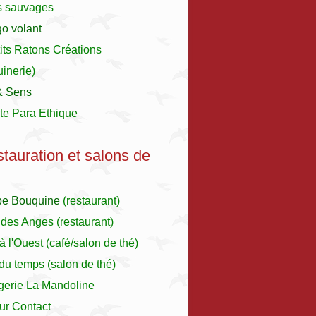
s sauvages
o volant
its Ratons Créations
inerie)
& Sens
te Para Ethique
stauration et salons de
pe Bouquine
(restaurant)
 des Anges
(restaurant)
à l'Ouest
(café/salon de thé)
r du temps (salon de thé)
gerie La Mandoline
ur Contact