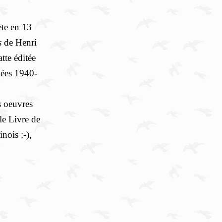
ète en 13
s
de Henri
tte éditée
nées 1940-
s oeuvres
le Livre de
nois :-),