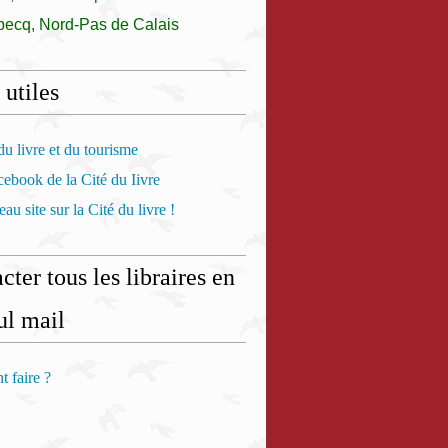
becq, Nord-Pas de Calais
 utiles
u livre et du tourisme
ebook de la Cité du Iivre
au site sur la Cité du livre !
cter tous les libraires en
ul mail
 faire ?