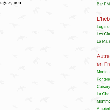
Hugues, non
Bar PM
L
'
héb
Logis d
Les Gît
La Mai
Autre
en Fr
Montol
Fonteno
Cuiser
La Char
Montmor
Ambier