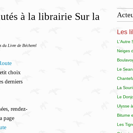
és à la librairie Sur la
Acteu
Les li
L'Autre
s du Livre de Bécherel
Neiges 
Boulavo
Route
Le Sean
etit choix
Chantef
s derniers
La
S
our
Le Donj
Ulysse à
ées, rendez-
Bitume e
la page
Les Tigr
ute