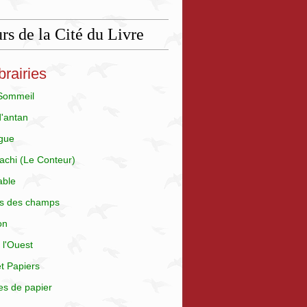
rs de la Cité du Livre
brairies
 Sommeil
d'antan
gue
achi (Le Conteur)
able
is des champs
on
 l'Ouest
t Papiers
es de papier