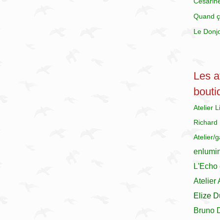
Césarin
Quand ç
Le Donj
Les at
bouti
Atelier 
Richard
Atelier/
enlumi
L'Echo 
Atelier
Elize D
Bruno 