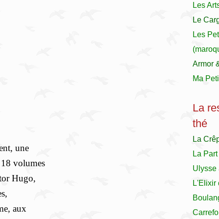
Les Art
Le Carg
Les Pet
(maroqu
Armor 
Ma Peti
La re
thé
La Crê
ent, une
La Part
en 18 volumes
Ulysse 
ctor Hugo,
L'Elixi
es,
Boulan
ême, aux
Carrefo