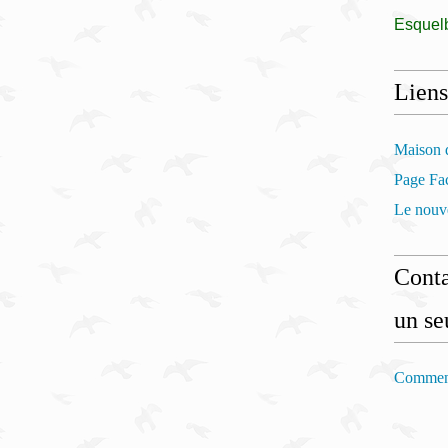
Esquel
Liens
Maison d
Page Fac
Le nouve
Conta
un se
Comment