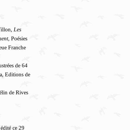
Villon,
Les
ment
, Poésies
eue Franche
strées de 64
a, Editions de
élin de Rives
 édité ce 29