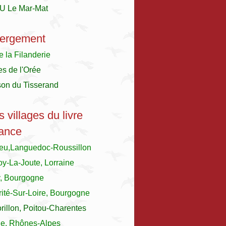
U Le Mar-Mat
ergement
e la Filanderie
es de l'Orée
son du Tisserand
s villages du livre
ance
ieu,Languedoc-Roussillon
y-La-Joute, Lorraine
y, Bourgogne
ité-Sur-Loire, Bourgogne
illon, Poitou-Charentes
le, Rhônes-Alpes