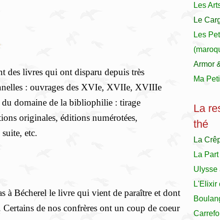
Les Art
Le Carg
Les Pet
.
(maroqu
Armor 
t des livres qui ont disparu depuis très
Ma Peti
onnelles : ouvrages des XVIe, XVIIe, XVIIIe
t du domaine de la bibliophilie : tirage
La re
tions originales, éditions numérotées,
thé
 suite, etc.
La Crê
La Part
Ulysse 
L'Elixi
 à Bécherel le livre qui vient de paraître et dont
Boulan
. Certains de nos confrères ont un coup de coeur
Carrefo