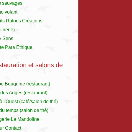
s sauvages
o volant
its Ratons Créations
inerie)
& Sens
te Para Ethique
stauration et salons de
pe Bouquine
(restaurant)
 des Anges
(restaurant)
à l'Ouest
(café/salon de thé)
r du temps (salon de thé)
gerie La Mandoline
ur Contact