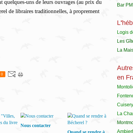
nt quelques-uns de leurs ouvrages (au prix du
Bar PM
erel de libraires traditionnelles, à proprement
L
'
héb
Logis d
Les Gît
La Mai
Autre
0
en Fr
Montol
Fonteno
Cuiser
La Char
Montmor
Nous contacter
Ambier
Quand se rendre à