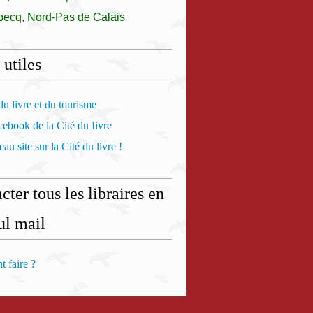
becq, Nord-Pas de Calais
 utiles
u livre et du tourisme
ebook de la Cité du Iivre
au site sur la Cité du livre !
cter tous les libraires en
ul mail
 faire ?