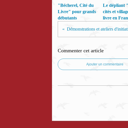
"Bécherel, Cité du
Le dépliant "
Livre" pour grands
cités et villa
débutants
livre en Fra
Commenter cet article
Ajouter un commentaire