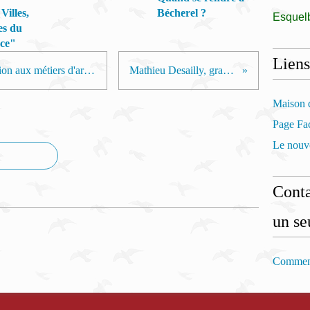
Villes,
Bécherel ?
Esquel
ges du
nce"
Liens
Démonstrations et ateliers d'initiation aux métiers d'art du livre
Mathieu Desailly, graphiste
Maison d
Page Fac
Le nouve
Conta
un se
Comment