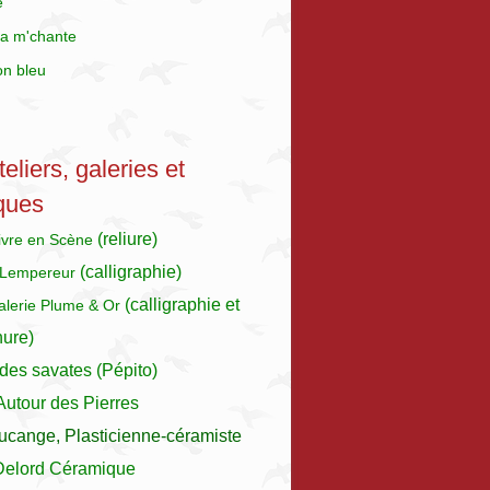
e
a m'chante
on bleu
eliers, galeries et
ques
(reliure)
Livre en Scène
(calligraphie)
 Lempereur
(calligraphie et
galerie Plume & Or
nure)
des savates (Pépito)
 Autour des Pierres
ucange, Plasticienne-céramiste
Delord Céramique