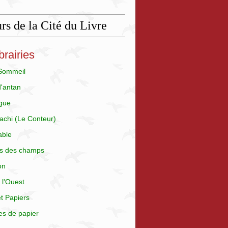
rs de la Cité du Livre
brairies
 Sommeil
d'antan
gue
achi (Le Conteur)
able
is des champs
on
 l'Ouest
t Papiers
es de papier