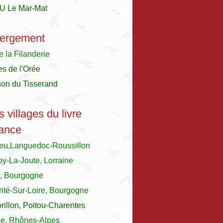
U Le Mar-Mat
ergement
e la Filanderie
es de l'Orée
son du Tisserand
s villages du livre
ance
ieu,Languedoc-Roussillon
y-La-Joute, Lorraine
y, Bourgogne
ité-Sur-Loire, Bourgogne
illon, Poitou-Charentes
le, Rhônes-Alpes