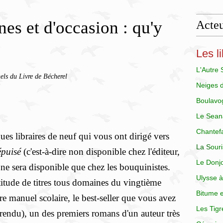
nes et d'occasion : qu'y
Acteu
Les li
L'Autre
els du Livre de Bécherel
Neiges 
Boulavo
Le Sean
Chantef
ues libraires de neuf qui vous ont dirigé vers
La
S
our
épuisé
(c'est-à-dire non disponible chez l'éditeur,
Le Donj
il ne sera disponible que chez les bouquinistes.
Ulysse à
itude de titres tous domaines du vingtième
Bitume e
tre manuel scolaire, le best-seller que vous avez
Les Tigr
 rendu), un des premiers romans d'un auteur très