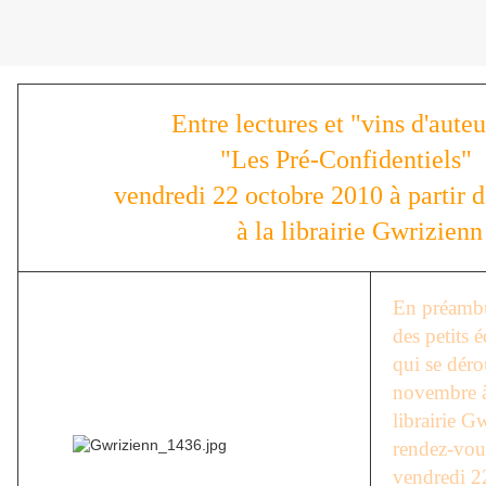
Entre lectures et "vins d'au
"Les Pré-Confidentiels
vendredi 22 octobre 2010 à partir 
à la librairie Gwrizienn
En préambu
des petits 
qui se déro
novembre à
librairie 
rendez-vous
vendredi 22