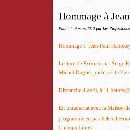
Hommage à Jean
Publié le
9 mars 2010
par Les Professionne
Hommage à Jean-Paul Hameury :
Lecture de
Errances
par Serge Fe
Michel Dugué, poète, et de Yves
Dimanche 4 avril, à 11 heures (S
En partenariat avec la Maison d
programmé en parallèle à l’Ho
Champs Libres.