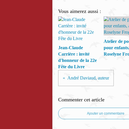
Vous aimerez aussi :
Atelier de po
Jean-Claude
pour enfants
Carrière : invité
Roselyne Fr
d'honneur de la 22e
Fête du Livre
André Daviaud, auteur
Commenter cet article
Ajouter un commentaire