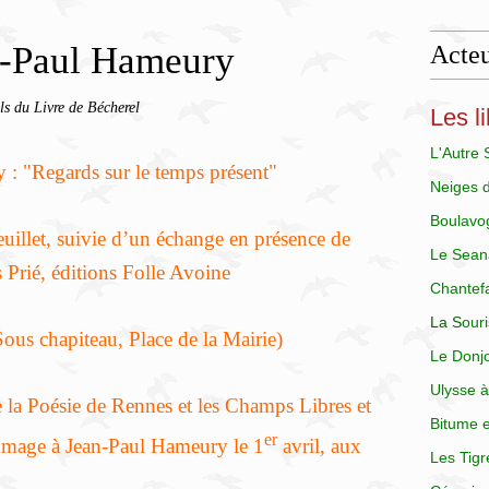
-Paul Hameury
Acteu
ls du Livre de Bécherel
Les li
L'Autre
 "Regards sur le temps présent"
Neiges 
Boulavo
uillet, suivie d’un échange en présence de
Le Sean
 Prié, éditions Folle Avoine
Chantef
La
S
our
ous chapiteau, Place de la Mairie)
Le Donj
Ulysse à
e la Poésie de Rennes et les Champs Libres et
Bitume e
er
mmage à Jean-Paul Hameury le 1
avril, aux
Les Tigr