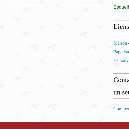
Esquel
Liens
Maison d
Page Fac
Le nouve
Conta
un se
Comment