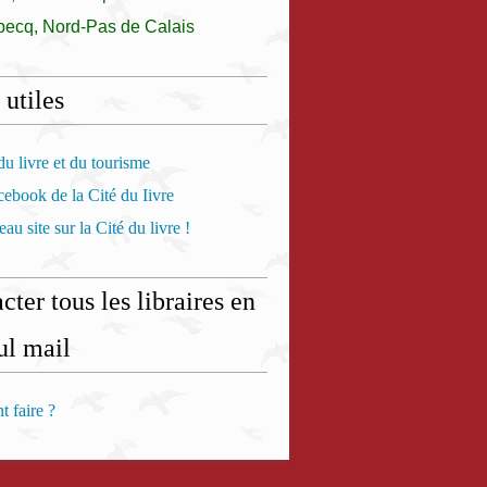
becq, Nord-Pas de Calais
 utiles
u livre et du tourisme
ebook de la Cité du Iivre
au site sur la Cité du livre !
cter tous les libraires en
ul mail
 faire ?