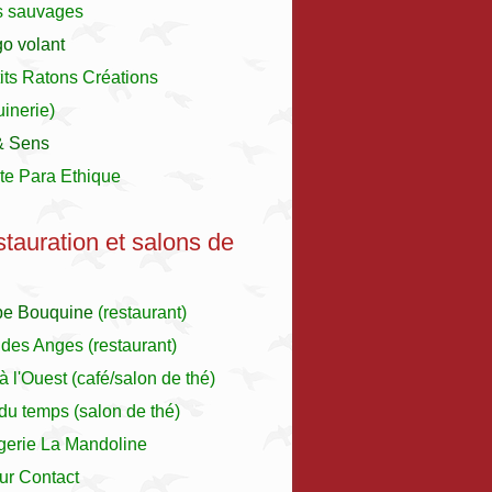
s sauvages
o volant
its Ratons Créations
inerie)
& Sens
te Para Ethique
stauration et salons de
pe Bouquine
(restaurant)
 des Anges
(restaurant)
à l'Ouest
(café/salon de thé)
r du temps (salon de thé)
gerie La Mandoline
ur Contact