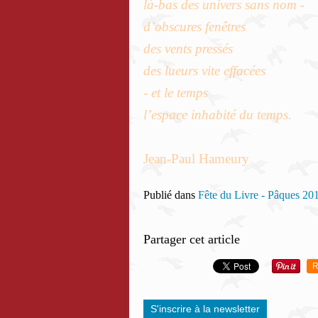
là-bas des univers sans nom -
d’obscures fenêtres
des vents pressés
des lueurs vite effacées
- et le temps
l’espace inhabité du temps.
Jean-Paul Hameury
Publié dans
Fête du Livre - Pâques 20
Partager cet article
R
S'inscrire à la newsletter