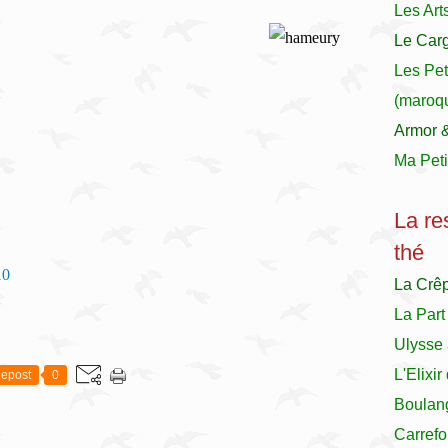
Les Art
Le Carg
Les Pet
(maroqu
Armor 
Ma Peti
La re
thé
10
La Crê
La Part
Ulysse 
L'Elixi
epost
0
Boulan
Carrefo