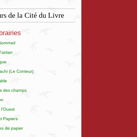
rs de la Cité du Livre
brairies
 Sommeil
d'antan
gue
achi (Le Conteur)
able
is des champs
on
 l'Ouest
t Papiers
es de papier