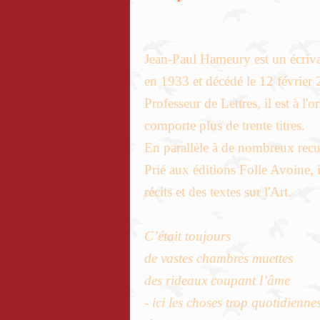
Jean-Paul Hameury est un écriva
en 1933 et décédé le 12 février
Professeur de Lettres, il est à l'
comporte plus de trente titres.
En parallèle à de nombreux recue
Prié aux éditions Folle Avoine, i
récits et des textes sur l'Art.
C’était toujours
de vastes chambres muettes
des rideaux coupant l’âme
- ici les choses trop quotidienne