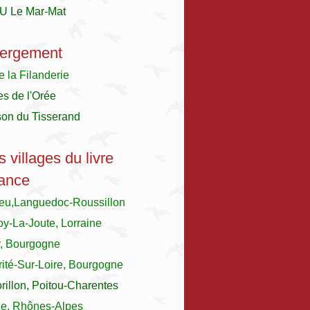
U Le Mar-Mat
ergement
e la Filanderie
es de l'Orée
son du Tisserand
s villages du livre
ance
ieu,Languedoc-Roussillon
y-La-Joute, Lorraine
y, Bourgogne
ité-Sur-Loire, Bourgogne
illon, Poitou-Charentes
le, Rhônes-Alpes