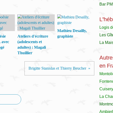
Bar PM
L
'
héb
Logis d
Mathieu Desailly,
Les Gît
ésie
Ateliers d'écriture
graphiste
, avec
(adolescents et
La Mai
ogé
adultes) : Magali
Thuillier
Autre
en Fr
Brigitte Stanislas et Thierry Beucher
Montol
Fonteno
Cuiser
La Char
Montmor
Ambier