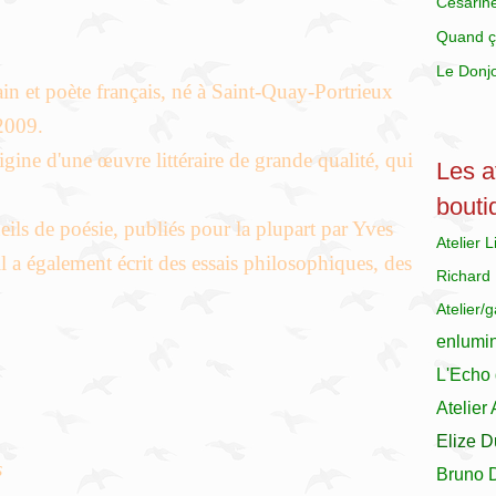
Césarin
Quand ç
Le Donj
in et poète français, né à Saint-Quay-Portrieux
 2009.
origine d'une œuvre littéraire de grande qualité, qui
Les at
bouti
ils de poésie, publiés pour la plupart par Yves
Atelier 
l a également écrit des essais philosophiques, des
Richard
Atelier/
enlumi
L'Echo 
Atelier
Elize D
s
Bruno 