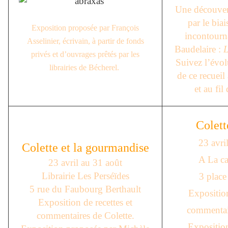
Une découvert
par le bia
Exposition proposée par François
incontourn
Asselinier, écrivain, à partir de fonds
Baudelaire :
L
privés et d’ouvrages prêtés par les
Suivez l’évol
librairies de Bécherel.
de ce recueil
et au fil
Colett
23 avri
Colette et la gourmandise
A La ca
23 avril au 31 août
Librairie Les Perséïdes
3 place
5 rue du Faubourg Berthault
Exposition
Exposition de recettes et
commentair
commentaires de Colette.
Expositio