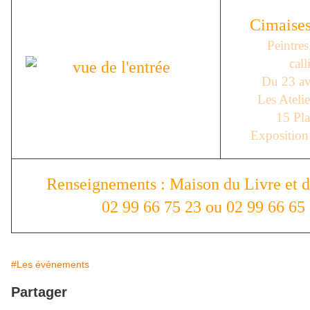
Cimaises
Peintres
call
Du 23 av
Les Atelie
15 Pla
Exposition
Renseignements : Maison du Livre et 
02 99 66 75 23 ou 02 99 66 65
#Les événements
Partager