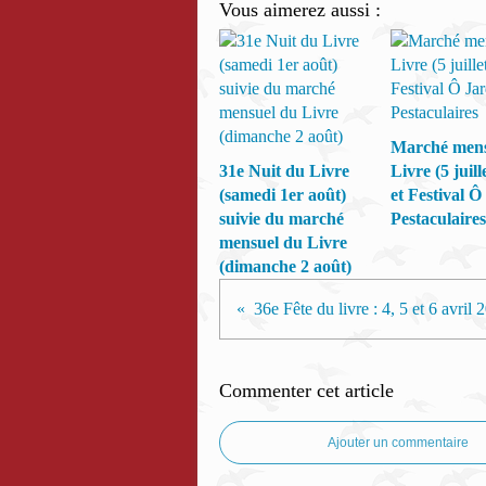
Vous aimerez aussi :
Marché mens
31e Nuit du Livre
Livre (5 juill
(samedi 1er août)
et Festival Ô
suivie du marché
Pestaculaires
mensuel du Livre
(dimanche 2 août)
36e Fête du livre : 4, 5 et 6 avril 
Commenter cet article
Ajouter un commentaire