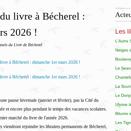
u livre à Bécherel :
Acteu
rs 2026 !
Les li
L'Autre
nnels du Livre de Bécherel
Neiges 
Boulavo
Le Sean
Chantef
La
S
our
Le Donj
une pause hivernale (janvier et février), pas la Cité du
Ulysse à
née et encore plus pendant le temps des vacances scolaires.
Bitume e
mier marché du livre de l'année 2026.
Les Tigr
s viendront rejoindre les libraires permanents de Bécherel,