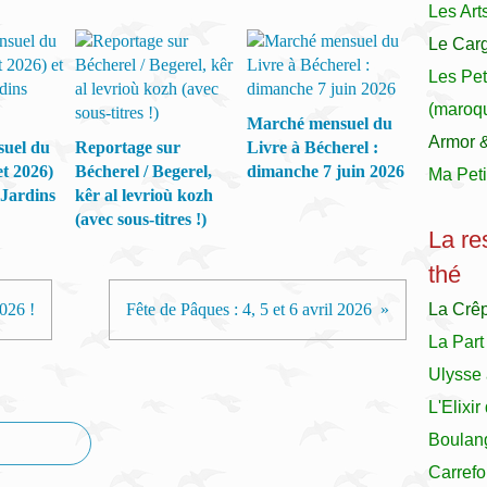
Les Art
Le Carg
Les Pet
(maroqu
Marché mensuel du
Armor 
uel du
Reportage sur
Livre à Bécherel :
et 2026)
Bécherel / Begerel,
dimanche 7 juin 2026
Ma Peti
 Jardins
kêr al levrioù kozh
(avec sous-titres !)
La re
thé
2026 !
Fête de Pâques : 4, 5 et 6 avril 2026
La Crê
La Part
Ulysse 
L'Elixi
Boulan
Carrefo