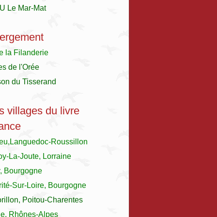
U Le Mar-Mat
ergement
e la Filanderie
es de l'Orée
son du Tisserand
s villages du livre
ance
ieu,Languedoc-Roussillon
y-La-Joute, Lorraine
y, Bourgogne
ité-Sur-Loire, Bourgogne
illon, Poitou-Charentes
le, Rhônes-Alpes