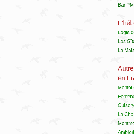
Bar PM
L
'
héb
Logis d
Les Gît
La Mai
Autre
en Fr
Montol
Fonteno
Cuiser
La Char
Montmor
Ambier