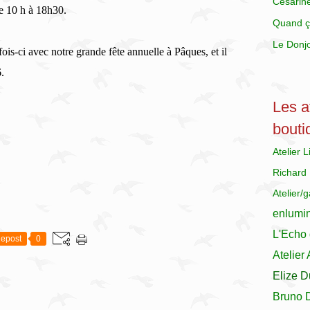
Césarin
de 10 h à 18h30.
Quand ç
Le Donj
ois-ci avec notre grande fête annuelle à Pâques, et il
.
Les at
bouti
Atelier 
Richard
Atelier/
enlumi
L'Echo 
epost
0
Atelier
Elize D
Bruno 