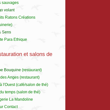
s sauvages
o volant
its Ratons Créations
inerie)
& Sens
te Para Ethique
stauration et salons de
pe Bouquine
(restaurant)
 des Anges
(restaurant)
à l'Ouest
(café/salon de thé)
r du temps (salon de thé)
gerie La Mandoline
ur Contact