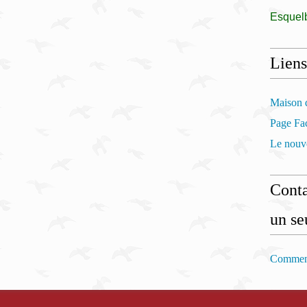
Esquel
Liens
Maison d
Page Fac
Le nouve
Conta
un se
Comment