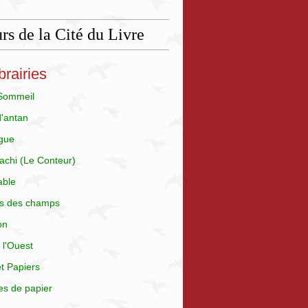
rs de la Cité du Livre
brairies
 Sommeil
d'antan
gue
achi (Le Conteur)
able
is des champs
on
 l'Ouest
t Papiers
es de papier