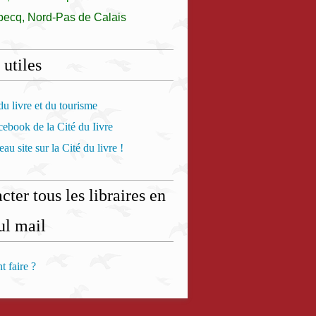
becq, Nord-Pas de Calais
 utiles
u livre et du tourisme
ebook de la Cité du Iivre
au site sur la Cité du livre !
cter tous les libraires en
ul mail
 faire ?