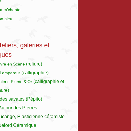
e
a m'chante
on bleu
eliers, galeries et
ques
(reliure)
Livre en Scène
(calligraphie)
 Lempereur
(calligraphie et
galerie Plume & Or
nure)
des savates (Pépito)
 Autour des Pierres
ucange, Plasticienne-céramiste
Delord Céramique