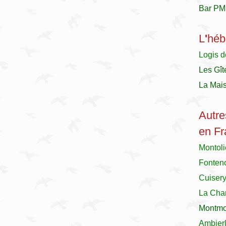
Bar PM
L
'
héb
Logis d
Les Gît
La Mai
Autre
en Fr
Montol
Fonteno
Cuiser
La Char
Montmor
Ambier