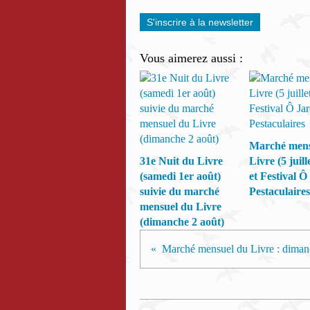
S'inscrire à la newsletter
Vous aimerez aussi :
Marché mens
31e Nuit du Livre
Livre (5 juill
(samedi 1er août)
et Festival Ô
suivie du marché
Pestaculaires
mensuel du Livre
(dimanche 2 août)
Marché mensuel du Livre : diman