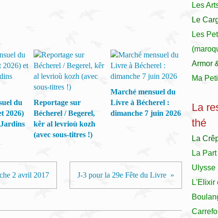
Les Art
Le Carg
Les Pet
(maroqu
Armor 
Ma Peti
Marché mensuel du
uel du
Reportage sur
Livre à Bécherel :
La re
et 2026)
Bécherel / Begerel,
dimanche 7 juin 2026
thé
 Jardins
kêr al levrioù kozh
(avec sous-titres !)
La Crê
La Part
Ulysse 
che 2 avril 2017
J-3 pour la 29e Fête du Livre
L'Elixi
Boulan
Carrefo