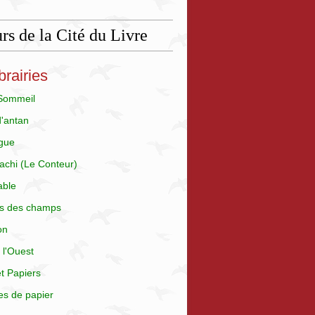
rs de la Cité du Livre
brairies
 Sommeil
d'antan
gue
achi (Le Conteur)
able
is des champs
on
 l'Ouest
t Papiers
es de papier