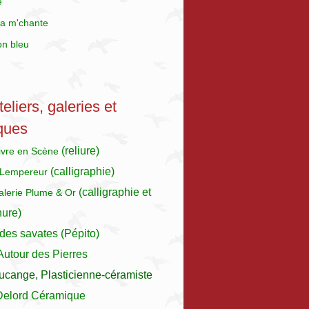
e
a m'chante
on bleu
eliers, galeries et
ques
(reliure)
Livre en Scène
(calligraphie)
 Lempereur
(calligraphie et
galerie Plume & Or
nure)
des savates (Pépito)
 Autour des Pierres
ucange, Plasticienne-céramiste
Delord Céramique