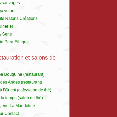
s sauvages
o volant
its Ratons Créations
inerie)
& Sens
te Para Ethique
stauration et salons de
pe Bouquine
(restaurant)
 des Anges
(restaurant)
à l'Ouest
(café/salon de thé)
r du temps (salon de thé)
gerie La Mandoline
ur Contact