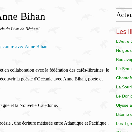
Anne Bihan
Acteu
els du Livre de Bécherel
Les li
L'Autre
Neiges 
Boulavo
Le Sean
 en collaboration avec la fédération des cafés-librairies, le
Chantef
 découvrir la poésie d'Océanie avec Anne Bihan, poète et
La
S
our
Le Donj
tagne et la Nouvelle-Calédonie.
Ulysse à
Bitume e
poésie , une écriture métissée entre Atlantique et Pacifique .
Les Tigr