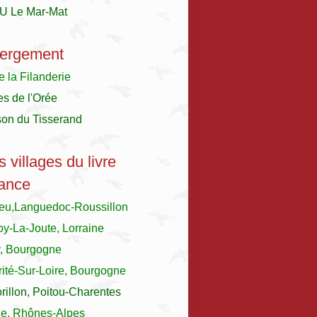
U Le Mar-Mat
ergement
e la Filanderie
es de l'Orée
son du Tisserand
s villages du livre
ance
ieu,Languedoc-Roussillon
y-La-Joute, Lorraine
y, Bourgogne
ité-Sur-Loire, Bourgogne
illon, Poitou-Charentes
le, Rhônes-Alpes