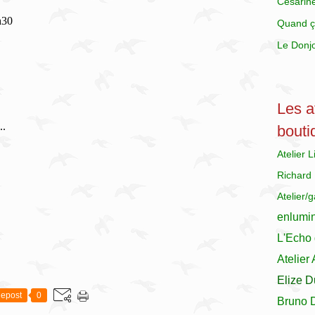
Césarin
h30
Quand ç
Le Donj
Les at
..
bouti
Atelier 
Richard
Atelier/
enlumi
L'Echo 
Atelier
Elize D
epost
0
Bruno 