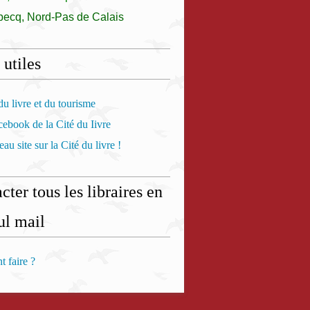
becq, Nord-Pas de Calais
 utiles
u livre et du tourisme
ebook de la Cité du Iivre
au site sur la Cité du livre !
cter tous les libraires en
ul mail
 faire ?